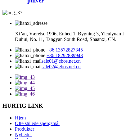
pulver
Xi 'an, Værelse 1906, Enhed 1, Bygning 3, Yicuiyuan I
Duhui, No. 11, Tangyan South Road, Shaanxi, CN.
+86 13572827345
+86 18292839943
sale01@ebos.net.cn
sale02@ebos.net.cn
HURTIG LINK
Hjem
Ofte stillede spørgsmål
Produkter
Nyheder