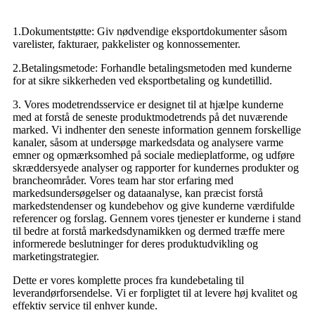
1.Dokumentstøtte: Giv nødvendige eksportdokumenter såsom
varelister, fakturaer, pakkelister og konnossementer.
2.Betalingsmetode: Forhandle betalingsmetoden med kunderne
for at sikre sikkerheden ved eksportbetaling og kundetillid.
3. Vores modetrendsservice er designet til at hjælpe kunderne
med at forstå de seneste produktmodetrends på det nuværende
marked. Vi indhenter den seneste information gennem forskellige
kanaler, såsom at undersøge markedsdata og analysere varme
emner og opmærksomhed på sociale medieplatforme, og udføre
skræddersyede analyser og rapporter for kundernes produkter og
brancheområder. Vores team har stor erfaring med
markedsundersøgelser og dataanalyse, kan præcist forstå
markedstendenser og kundebehov og give kunderne værdifulde
referencer og forslag. Gennem vores tjenester er kunderne i stand
til bedre at forstå markedsdynamikken og dermed træffe mere
informerede beslutninger for deres produktudvikling og
marketingstrategier.
Dette er vores komplette proces fra kundebetaling til
leverandørforsendelse. Vi er forpligtet til at levere høj kvalitet og
effektiv service til enhver kunde.