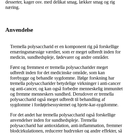
desserter, kager osv. med delikat smag, lækker smag og rig
næring.
Anvendelse
Tremella polysaccharid er en komponent rig på forskellige
ernæringsmæssige værdier, som er meget udbredt inden for
medicin, sundhedspleje, fødevarer og andre områder.
Først og fremmest er tremella polysaccharider meget
udbredt inden for det medicinske område, som kan
forebygge og behandle sygdomme. Ifølge forskning har
tremella polysaccharider betydelige virkninger i anti-cancer
og anti-cancer, og kan også forbedre menneskelig immunitet
og fremme menneskers sundhed. Derudover er tremella
polysaccharid også meget udbredt til behandling af
sygdomme i fordøjelsessystemet og hjerte-kar-sygdomme.
For det andet har tremella polysaccharid også forskellige
anvendelser inden for sundhedspleje. Tremella
polysaccharid har antioxidation, anti-inflammation, fremmer
blodcirkulationen, reducerer hudrynker og andre effekter, så