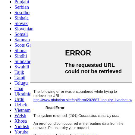
Punjabi
Serbian
Sesotho
Sinhala
Slovak
Slovenian
Somali
Samoan
Scots Gaelic
Shona
Sindhi
Sundanese
Swahili
Tajik
Tamil
Telugu
Thai
Ukrainian
Urdu
Uzbek
Vietnamese
Welsh
Xhosa
Yiddish
Yoruba