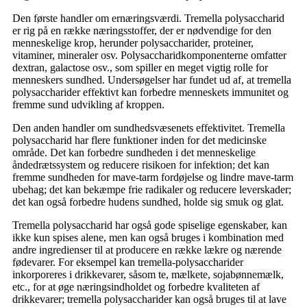
Den første handler om ernæringsværdi. Tremella polysaccharid
er rig på en række næringsstoffer, der er nødvendige for den
menneskelige krop, herunder polysaccharider, proteiner,
vitaminer, mineraler osv. Polysaccharidkomponenterne omfatter
dextran, galactose osv., som spiller en meget vigtig rolle for
menneskers sundhed. Undersøgelser har fundet ud af, at tremella
polysaccharider effektivt kan forbedre menneskets immunitet og
fremme sund udvikling af kroppen.
Den anden handler om sundhedsvæsenets effektivitet. Tremella
polysaccharid har flere funktioner inden for det medicinske
område. Det kan forbedre sundheden i det menneskelige
åndedrætssystem og reducere risikoen for infektion; det kan
fremme sundheden for mave-tarm fordøjelse og lindre mave-tarm
ubehag; det kan bekæmpe frie radikaler og reducere leverskader;
det kan også forbedre hudens sundhed, holde sig smuk og glat.
Tremella polysaccharid har også gode spiselige egenskaber, kan
ikke kun spises alene, men kan også bruges i kombination med
andre ingredienser til at producere en række lækre og nærende
fødevarer. For eksempel kan tremella-polysaccharider
inkorporeres i drikkevarer, såsom te, mælkete, sojabønnemælk,
etc., for at øge næringsindholdet og forbedre kvaliteten af ​​
drikkevarer; tremella polysaccharider kan også bruges til at lave