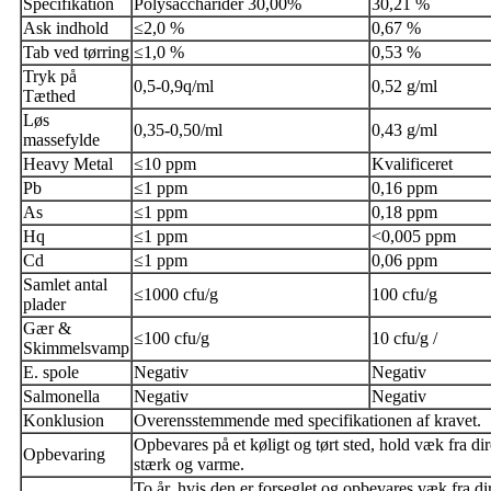
Specifikation
Polysaccharider 30,00%
30,21 %
Ask indhold
≤2,0 %
0,67 %
Tab ved tørring
≤1,0 %
0,53 %
Tryk på
0,5-0,9q/ml
0,52 g/ml
Tæthed
Løs
0,35-0,50/ml
0,43 g/ml
massefylde
Heavy Metal
≤10 ppm
Kvalificeret
Pb
≤1 ppm
0,16 ppm
As
≤1 ppm
0,18 ppm
Hq
≤1 ppm
<0,005 ppm
Cd
≤1 ppm
0,06 ppm
Samlet antal
≤1000 cfu/g
100 cfu/g
plader
Gær &
≤100 cfu/g
10 cfu/g /
Skimmelsvamp
E. spole
Negativ
Negativ
Salmonella
Negativ
Negativ
Konklusion
Overensstemmende med specifikationen af ​​kravet.
Opbevares på et køligt og tørt sted, hold væk fra di
Opbevaring
stærk og varme.
To år, hvis den er forseglet og opbevares væk fra di