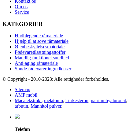
Kontakt os
Om os
Service
KATEGORIER
Hudblegende råmateriale
Hjælp til at sove råmateriale
Øjenbeskyttelsesmateriale
Fødevaretilsætningsstoffer
Mandlig funktionel sundhed
Anti-aging råmateriale
Sunde fødevarer ingredienser
© Copyright - 2010-2023: Alle rettigheder forbeholdes.
Sitemap
AMP mobil
Maca ekstrakt
,
melatonin
,
Turkesteron
,
natriumhyaluronat
,
arbutin
,
Mannitol pulver
,
Telefon