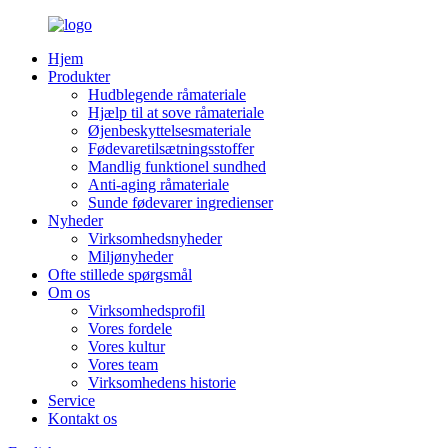
Hjem
Produkter
Hudblegende råmateriale
Hjælp til at sove råmateriale
Øjenbeskyttelsesmateriale
Fødevaretilsætningsstoffer
Mandlig funktionel sundhed
Anti-aging råmateriale
Sunde fødevarer ingredienser
Nyheder
Virksomhedsnyheder
Miljønyheder
Ofte stillede spørgsmål
Om os
Virksomhedsprofil
Vores fordele
Vores kultur
Vores team
Virksomhedens historie
Service
Kontakt os