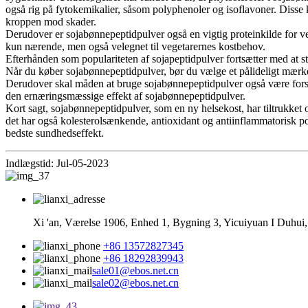
også rig på fytokemikalier, såsom polyphenoler og isoflavoner. Disse k
kroppen mod skader.
Derudover er sojabønnepeptidpulver også en vigtig proteinkilde for vege
kun nærende, men også velegnet til vegetarernes kostbehov.
Efterhånden som populariteten af ​​sojapeptidpulver fortsætter med at
Når du køber sojabønnepeptidpulver, bør du vælge et pålideligt mærke
Derudover skal måden at bruge sojabønnepeptidpulver også være forsigti
den ernæringsmæssige effekt af sojabønnepeptidpulver.
Kort sagt, sojabønnepeptidpulver, som en ny helsekost, har tiltrukket
det har også kolesterolsænkende, antioxidant og antiinflammatorisk p
bedste sundhedseffekt.
Indlægstid: Jul-05-2023
Xi 'an, Værelse 1906, Enhed 1, Bygning 3, Yicuiyuan I Duhui
+86 13572827345
+86 18292839943
sale01@ebos.net.cn
sale02@ebos.net.cn