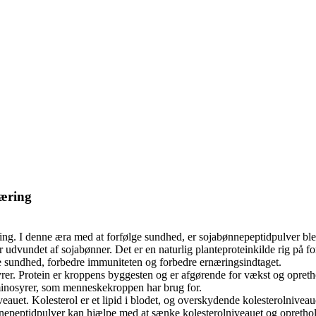
næring
æring. I denne æra med at forfølge sundhed, er sojabønnepeptidpulver b
dvundet af sojabønner. Det er en naturlig planteproteinkilde rig på for
emme sundhed, forbedre immuniteten og forbedre ernæringsindtaget.
rer. Protein er kroppens byggesten og er afgørende for vækst og opretho
minosyrer, som menneskekroppen har brug for.
niveauet. Kolesterol er et lipid i blodet, og overskydende kolesterolniv
ønnepeptidpulver kan hjælpe med at sænke kolesterolniveauet og opreth