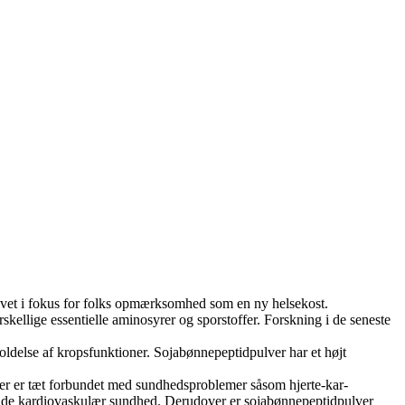
levet i fokus for folks opmærksomhed som en ny helsekost.
skellige essentielle aminosyrer og sporstoffer. Forskning i de seneste
ldelse af kropsfunktioner. Sojabønnepeptidpulver har et højt
eauer er tæt forbundet med sundhedsproblemer såsom hjerte-kar-
olde kardiovaskulær sundhed. Derudover er sojabønnepeptidpulver