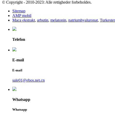
© Copyright - 2010-2023: Alle rettigheder forbeholdes.
Sitemap
AMP mobil
Maca ekstrakt
,
arbutin
,
melatonin
,
natriumhyaluronat
,
Turkeste
Telefon
E-mail
E-mail
sale01@ebos.net.cn
Whatsapp
Whatsapp