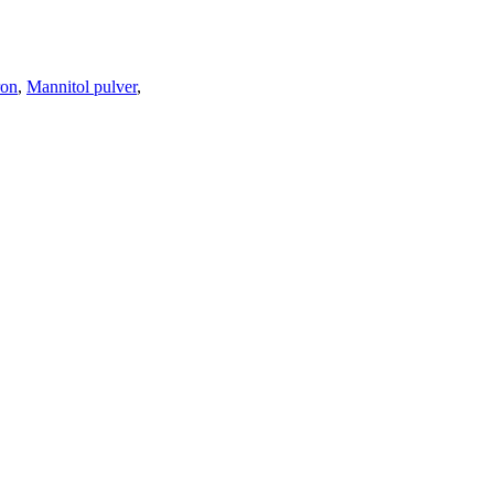
ron
,
Mannitol pulver
,