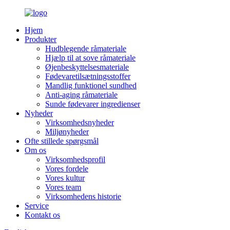
Hjem
Produkter
Hudblegende råmateriale
Hjælp til at sove råmateriale
Øjenbeskyttelsesmateriale
Fødevaretilsætningsstoffer
Mandlig funktionel sundhed
Anti-aging råmateriale
Sunde fødevarer ingredienser
Nyheder
Virksomhedsnyheder
Miljønyheder
Ofte stillede spørgsmål
Om os
Virksomhedsprofil
Vores fordele
Vores kultur
Vores team
Virksomhedens historie
Service
Kontakt os