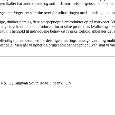
emikalier har antioxidante og anti-inflammatoriske egenskaber, der neut
tarer. Vegetarer står ofte over for udfordringen med at indtage nok prot
 stige, dukker flere og flere sojapeptidpulverprodukter op på markedet
 og en velrenommeret producent for at sikre produktets kvalitet og sik
g. I henhold til individuelle behov og fysiske forhold anbefales det at
 offentlig opmærksomhed for dets rige ernæringsmæssige værdi og multif
otentiale. Men når vi køber og bruger sojabønnepeptidpulver, skal vi 
, No. 11, Tangyan South Road, Shaanxi, CN.