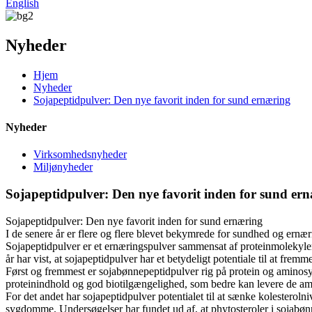
English
Nyheder
Hjem
Nyheder
Sojapeptidpulver: Den nye favorit inden for sund ernæring
Nyheder
Virksomhedsnyheder
Miljønyheder
Sojapeptidpulver: Den nye favorit inden for sund er
Sojapeptidpulver: Den nye favorit inden for sund ernæring
I de senere år er flere og flere blevet bekymrede for sundhed og ern
Sojapeptidpulver er et ernæringspulver sammensat af proteinmolekyler u
år har vist, at sojapeptidpulver har et betydeligt potentiale til at fr
Først og fremmest er sojabønnepeptidpulver rig på protein og aminosy
proteinindhold og god biotilgængelighed, som bedre kan levere de a
For det andet har sojapeptidpulver potentialet til at sænke kolesterol
sygdomme. Undersøgelser har fundet ud af, at phytosteroler i sojab