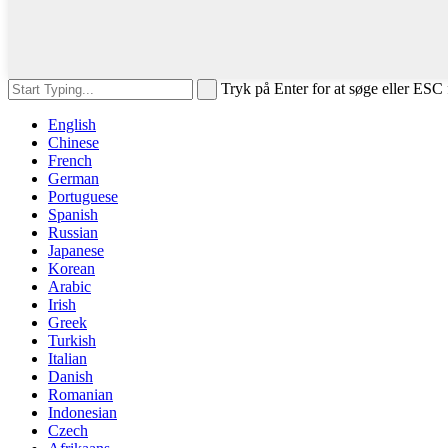
Tryk på Enter for at søge eller ESC 
English
Chinese
French
German
Portuguese
Spanish
Russian
Japanese
Korean
Arabic
Irish
Greek
Turkish
Italian
Danish
Romanian
Indonesian
Czech