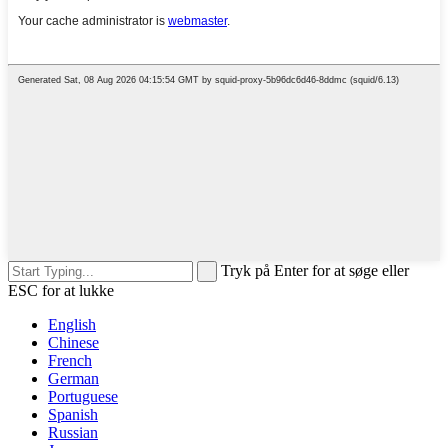
Tryk på Enter for at søge eller
ESC for at lukke
English
Chinese
French
German
Portuguese
Spanish
Russian