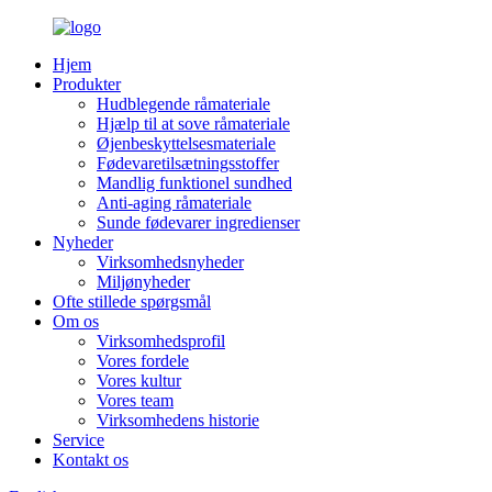
Hjem
Produkter
Hudblegende råmateriale
Hjælp til at sove råmateriale
Øjenbeskyttelsesmateriale
Fødevaretilsætningsstoffer
Mandlig funktionel sundhed
Anti-aging råmateriale
Sunde fødevarer ingredienser
Nyheder
Virksomhedsnyheder
Miljønyheder
Ofte stillede spørgsmål
Om os
Virksomhedsprofil
Vores fordele
Vores kultur
Vores team
Virksomhedens historie
Service
Kontakt os