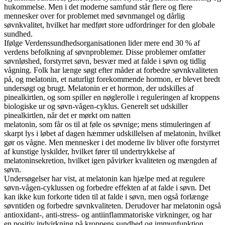
hukommelse. Men i det moderne samfund står flere og flere
mennesker over for problemet med søvnmangel og dårlig
søvnkvalitet, hvilket har medført store udfordringer for den globale
sundhed.
Ifølge Verdenssundhedsorganisationen lider mere end 30 % af
verdens befolkning af søvnproblemer. Disse problemer omfatter
søvnløshed, forstyrret søvn, besvær med at falde i søvn og tidlig
vågning. Folk har længe søgt efter måder at forbedre søvnkvaliteten
på, og melatonin, et naturligt forekommende hormon, er blevet bredt
undersøgt og brugt. Melatonin er et hormon, der udskilles af
pinealkirtlen, og som spiller en nøglerolle i reguleringen af ​​kroppens
biologiske ur og søvn-vågen-cyklus. Generelt set udskiller
pinealkirtlen, når det er mørkt om natten
melatonin, som får os til at føle os søvnige; mens stimuleringen af ​​
skarpt lys i løbet af dagen hæmmer udskillelsen af ​​melatonin, hvilket
gør os vågne. Men mennesker i det moderne liv bliver ofte forstyrret
af kunstige lyskilder, hvilket fører til undertrykkelse af
melatoninsekretion, hvilket igen påvirker kvaliteten og mængden af ​​
søvn.
Undersøgelser har vist, at melatonin kan hjælpe med at regulere
søvn-vågen-cyklussen og forbedre effekten af ​​at falde i søvn. Det
kan ikke kun forkorte tiden til at falde i søvn, men også forlænge
søvntiden og forbedre søvnkvaliteten. Derudover har melatonin også
antioxidant-, anti-stress- og antiinflammatoriske virkninger, og har
en positiv indvirkning på kroppens sundhed og immunfunktion.