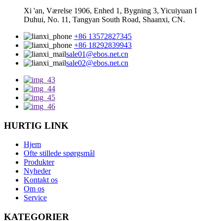
Xi 'an, Værelse 1906, Enhed 1, Bygning 3, Yicuiyuan I
Duhui, No. 11, Tangyan South Road, Shaanxi, CN.
+86 13572827345
+86 18292839943
sale01@ebos.net.cn
sale02@ebos.net.cn
HURTIG LINK
Hjem
Ofte stillede spørgsmål
Produkter
Nyheder
Kontakt os
Om os
Service
KATEGORIER