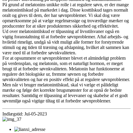
På grund af melatonins unikke rolle i at regulere søvn, er der mange
melatonintilskud på markedet i dag. Disse kosttilskud tages normalt
oralt og gives til dem, der har søvnproblemer. Vi skal dog være
opmærksomme på at vælge regelmæssige og troværdige mærker og
producenter for at sikre produkternes sikkerhed og effektivitet.
Ud over melatonintilskud er tilpasning af livsstilsvaner også en
vigtig foranstaltning til at forbedre søvnproblemer. Aftal arbejds- og
hviletid rimeligt, undgå så vidt muligt alle former for forstyrrende
stimuli og øg tiden til træning og afslapning, hvilket alt sammen kan
være med til at forbedre søvnkvaliteten.
For at opsummere er søvnproblemer blevet et almindeligt problem
på verdensplan, og melatonin, som et naturligt hormon, er meget
brugt til at forbedre søvnkvaliteten. Melatonin har funktionerne at
regulere det biologiske ur, fremme søvnen og forbedre
søvnkvaliteten og har en positiv effekt på at regulere søvnproblemer.
Men når vi bruger melatonintilskud, skal vi vælge et pålideligt
mærke og følge det korrekte brugsmønster for at opnå de bedste
resultater. Samtidig er tilpasning af levevaner og skabelse af et godt
søvnmiljø også vigtige tiltag til at forbedre søvnproblemer.
Indlægstid: Jul-05-2023