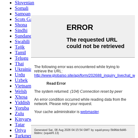
Slovenian
Somali
Samoan
Scots Gaelic
Shona
Sindhi
Sundanese
Swahili
Tajik
Tamil
Telugu
Thai
Ukrainian
Urdu
Uzbek
Vietnamese
Welsh
Xhosa
Yiddish
Yoruba
Zulu
Kinyarwanda
Tatar
Oriya
Turkmen