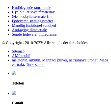
Hudblegende råmateriale
Hjælp til at sove råmateriale
Øjenbeskyttelsesmateriale
Fødevaretilsætningsstoffer
Mandlig funktionel sundhed
Anti-aging råmateriale
Sunde fødevarer ingredienser
© Copyright - 2010-2023: Alle rettigheder forbeholdes.
Sitemap
AMP mobil
melatonin
,
arbutin
,
Mannitol pulver
,
natriumhyaluronat
,
Maca
ekstrakt
,
Turkesteron
,
Telefon
E-mail