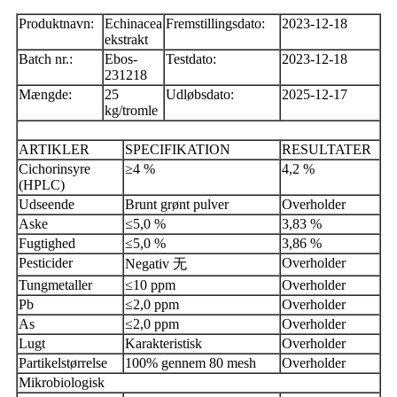
Produktnavn:
Echinacea
Fremstillingsdato:
2023-12-18
ekstrakt
Batch nr.:
Ebos-
Testdato:
2023-12-18
231218
Mængde:
25
Udløbsdato:
2025-12-17
kg/tromle
ARTIKLER
SPECIFIKATION
RESULTATER
Cichorinsyre
≥4 %
4,2 %
(HPLC)
Udseende
Brunt grønt pulver
Overholder
Aske
≤5,0 %
3,83 %
Fugtighed
≤5,0 %
3,86 %
Pesticider
Overholder
Negativ 无
Tungmetaller
≤10 ppm
Overholder
Pb
≤2,0 ppm
Overholder
As
≤2,0 ppm
Overholder
Lugt
Karakteristisk
Overholder
Partikelstørrelse
100% gennem 80 mesh
Overholder
Mikrobiologisk