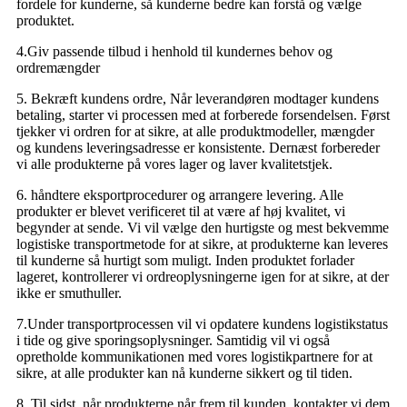
fordele for kunderne, så kunderne bedre kan forstå og vælge
produktet.
4.Giv passende tilbud i henhold til kundernes behov og
ordremængder
5. Bekræft kundens ordre, Når leverandøren modtager kundens
betaling, starter vi processen med at forberede forsendelsen. Først
tjekker vi ordren for at sikre, at alle produktmodeller, mængder
og kundens leveringsadresse er konsistente. Dernæst forbereder
vi alle produkterne på vores lager og laver kvalitetstjek.
6. håndtere eksportprocedurer og arrangere levering. Alle
produkter er blevet verificeret til at være af høj kvalitet, vi
begynder at sende. Vi vil vælge den hurtigste og mest bekvemme
logistiske transportmetode for at sikre, at produkterne kan leveres
til kunderne så hurtigt som muligt. Inden produktet forlader
lageret, kontrollerer vi ordreoplysningerne igen for at sikre, at der
ikke er smuthuller.
7.Under transportprocessen vil vi opdatere kundens logistikstatus
i tide og give sporingsoplysninger. Samtidig vil vi også
opretholde kommunikationen med vores logistikpartnere for at
sikre, at alle produkter kan nå kunderne sikkert og til tiden.
8. Til sidst, når produkterne når frem til kunden, kontakter vi dem