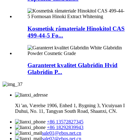
Kosmetisk råmateriale Hinokitol CAS
499-44-5 Fo...
Garanteret kvalitet Glabridin Hvid
Glabridin P...
Xi 'an, Værelse 1906, Enhed 1, Bygning 3, Yicuiyuan I
Duhui, No. 11, Tangyan South Road, Shaanxi, CN.
+86 13572827345
+86 18292839943
sale01@ebos.net.cn
sale02@ebos.net.cn