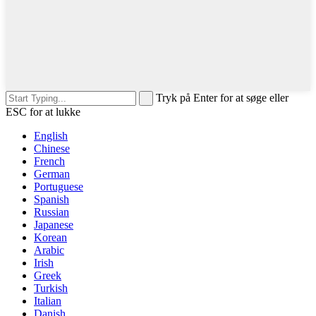
Tryk på Enter for at søge eller
ESC for at lukke
English
Chinese
French
German
Portuguese
Spanish
Russian
Japanese
Korean
Arabic
Irish
Greek
Turkish
Italian
Danish