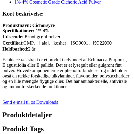
Kort beskrivelse:
Produktnavn:
Cichorsyre
Specifikationer:
1%-4%
Udseende:
Brunt grønt pulver
Certifikat
:GMP
、
、
kosher
、
ISO9001
、
Halal
ISO22000
Holdbarhed
2 år
:
Echinacea-ekstrakt er et produkt udvundet af Echinacea Purpurea,
E.agustifolia eller E.pallida. Det er et lysegult eller gulgrønt fint
pulver. Hovedkomponenterne er phenolforbindelser og indeholder
også en række forskellige alkylaminer, flavonoider, polysaccharider
og en lille mængde flygtige olier. Det har antibakterielle, antivirale
og immunforstærkende funktioner.
Send e-mail til os
Downloads
Produktdetaljer
Produkt Tags