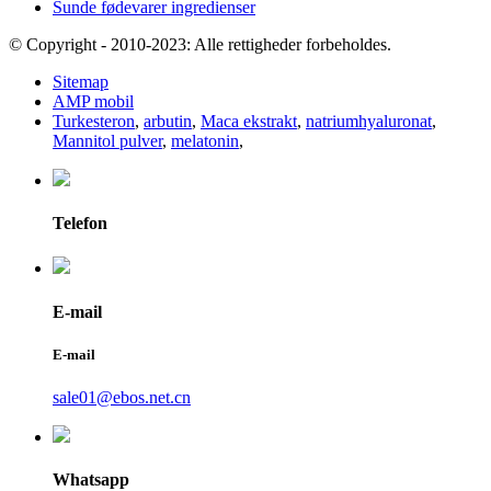
Sunde fødevarer ingredienser
© Copyright - 2010-2023: Alle rettigheder forbeholdes.
Sitemap
AMP mobil
Turkesteron
,
arbutin
,
Maca ekstrakt
,
natriumhyaluronat
,
Mannitol pulver
,
melatonin
,
Telefon
E-mail
E-mail
sale01@ebos.net.cn
Whatsapp