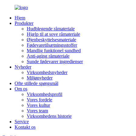
Hjem
Produkter
Hudblegende råmateriale
Hjælp til at sove råmateriale
Øjenbeskyttelsesmateriale
Fødevaretilsætningsstoffer
Mandlig funktionel sundhed
Anti-aging råmateriale
Sunde fødevarer ingredienser
Nyheder
Virksomhedsnyheder
Miljønyheder
Ofte stillede spørgsmål
Om os
Virksomhedsprofil
Vores fordele
Vores kultur
Vores team
Virksomhedens historie
Service
Kontakt os