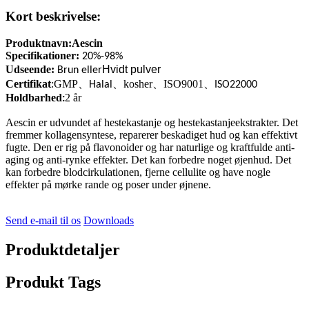
Kort beskrivelse:
Produktnavn:
Aescin
Specifikationer:
20%-98%
Udseende:
Hvidt pulver
Brun eller
Certifikat
:GMP
、
、
kosher
、
ISO9001
、
Halal
ISO22000
Holdbarhed
2 år
:
Aescin er udvundet af hestekastanje og hestekastanjeekstrakter. Det
fremmer kollagensyntese, reparerer beskadiget hud og kan effektivt
fugte. Den er rig på flavonoider og har naturlige og kraftfulde anti-
aging og anti-rynke effekter. Det kan forbedre noget øjenhud. Det
kan forbedre blodcirkulationen, fjerne cellulite og have nogle
effekter på mørke rande og poser under øjnene.
Send e-mail til os
Downloads
Produktdetaljer
Produkt Tags