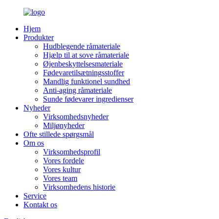
Hjem
Produkter
Hudblegende råmateriale
Hjælp til at sove råmateriale
Øjenbeskyttelsesmateriale
Fødevaretilsætningsstoffer
Mandlig funktionel sundhed
Anti-aging råmateriale
Sunde fødevarer ingredienser
Nyheder
Virksomhedsnyheder
Miljønyheder
Ofte stillede spørgsmål
Om os
Virksomhedsprofil
Vores fordele
Vores kultur
Vores team
Virksomhedens historie
Service
Kontakt os