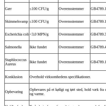
Gær
≤100 CFU/g
Overensstemmer
GB4789.
Skimmelsvamp
≤100 CFU/g
Overensstemmer
GB4789.
Escherichia coli
<3,0 MPN/g
Overensstemmer
GB4789.
Salmonella
Ikke fundet
Overensstemmer
GB4789.
Staphlococcus
Ikke fundet
Overensstemmer
GB4789.
Aureus
Konklusion
Overhold virksomhedens specifikationer.
Opbevares på et køligt og tørt sted, hold væk fra 
Opbevaring
og varme.