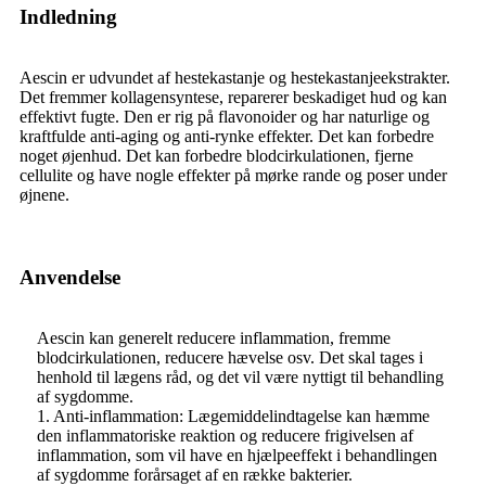
Indledning
Aescin er udvundet af hestekastanje og hestekastanjeekstrakter.
Det fremmer kollagensyntese, reparerer beskadiget hud og kan
effektivt fugte. Den er rig på flavonoider og har naturlige og
kraftfulde anti-aging og anti-rynke effekter. Det kan forbedre
noget øjenhud. Det kan forbedre blodcirkulationen, fjerne
cellulite og have nogle effekter på mørke rande og poser under
øjnene.
Anvendelse
Aescin kan generelt reducere inflammation, fremme
blodcirkulationen, reducere hævelse osv. Det skal tages i
henhold til lægens råd, og det vil være nyttigt til behandling
af sygdomme.
1. Anti-inflammation: Lægemiddelindtagelse kan hæmme
den inflammatoriske reaktion og reducere frigivelsen af ​​
inflammation, som vil have en hjælpeeffekt i behandlingen
af ​​sygdomme forårsaget af en række bakterier.