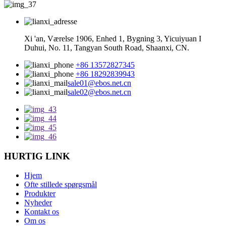
Xi 'an, Værelse 1906, Enhed 1, Bygning 3, Yicuiyuan I
Duhui, No. 11, Tangyan South Road, Shaanxi, CN.
+86 13572827345
+86 18292839943
sale01@ebos.net.cn
sale02@ebos.net.cn
HURTIG LINK
Hjem
Ofte stillede spørgsmål
Produkter
Nyheder
Kontakt os
Om os