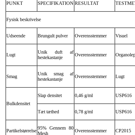
PUNKT
SPECIFIKATION
RESULTAT
TESTME
Fysisk beskrivelse
Udseende
Brungult pulver
Overensstemmer
Visuel
Unik duft af
Lugt
Overensstemmer
Organolep
hestekastanje
Unik smag af
Smag
Overensstemmer
Lugt
hestekastanje
Slap densitet
0,46 g/ml
USP616
Bulkdensitet
Tæt tæthed
0,78 g/ml
USP616
95% Gennem 80
Partikelstørrelse
Overensstemmer
CP2015
Mesh