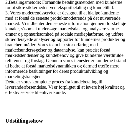
2.Betalingsmetode: Forhandle betalingsmetoden med kunderne
for at sikre sikkerheden ved eksportbetaling og kundetillid.
3. Vores modetrendsservice er designet til at hjælpe kunderne
med at forstå de seneste produktmodetrends på det nuværende
marked. Vi indhenter den seneste information gennem forskellige
kanaler, såsom at undersøge markedsdata og analysere varme
emner og opmærksomhed på sociale medieplatforme, og udføre
skræddersyede analyser og rapporter for kundernes produkter og
brancheområder. Vores team har stor erfaring med
markedsundersøgelser og dataanalyse, kan præcist forstå
markedstendenser og kundebehov og give kunderne værdifulde
referencer og forslag. Gennem vores tjenester er kunderne i stand
til bedre at forstå markedsdynamikken og dermed træffe mere
informerede beslutninger for deres produktudvikling og
marketingstrategier.
Dette er vores komplette proces fra kundebetaling til
leverandørforsendelse. Vi er forpligtet til at levere høj kvalitet og
effektiv service til enhver kunde.
Udstillingsshow