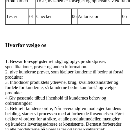
Holdbarhed
To år, hvis den er forseglet og opbevares væk fra di
Tester
01
Checker
06
Autorisator
05
Hvorfor vælge os
1. Besvar forespørgsler rettidigt og oplys produktpriser,
specifikationer, prøver og anden information.
2. give kunderne prøver, som hjælper kunderne til bedre at forstå
produkter
3. Introducer produktets ydeevne, brug, kvalitetsstandarder og
fordele for kunderne, så kunderne bedre kan forstå og vælge
produktet.
4.Giv passende tilbud i henhold til kundernes behov og
ordremængder
5. Bekræft kundens ordre, Når leverandøren modtager kundens
betaling, starter vi processen med at forberede forsendelsen. Først
tjekker vi ordren for at sikre, at alle produktmodeller, mængder
og kundens leveringsadresse er konsistente. Dernæst forbereder
vi alle produkterne på vores lager og laver kvalitetstjek.