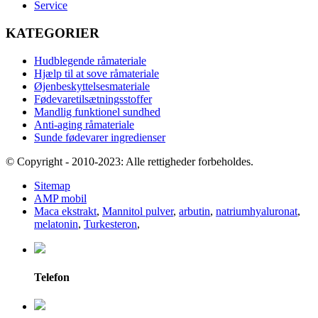
Service
KATEGORIER
Hudblegende råmateriale
Hjælp til at sove råmateriale
Øjenbeskyttelsesmateriale
Fødevaretilsætningsstoffer
Mandlig funktionel sundhed
Anti-aging råmateriale
Sunde fødevarer ingredienser
© Copyright - 2010-2023: Alle rettigheder forbeholdes.
Sitemap
AMP mobil
Maca ekstrakt
,
Mannitol pulver
,
arbutin
,
natriumhyaluronat
,
melatonin
,
Turkesteron
,
Telefon