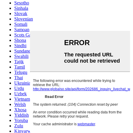
Sesotho
Sinhala
Slovak
Slovenian
Somali
Samoan
Scots Gaelic
Shona
Sindhi
Sundanese
Swahili
Tajik
Tamil
Telugu
Thai
Ukrainian
Urdu
Uzbek
Vietnamese
Welsh
Xhosa
Yiddish
Yoruba
Zulu
Kinyarwanda