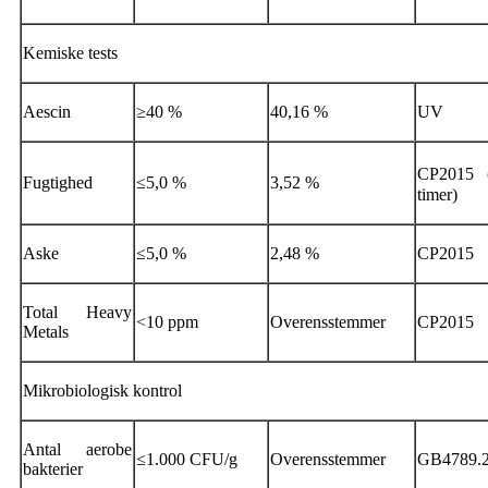
Kemiske tests
Aescin
≥40 %
40,16 %
UV
CP2015
Fugtighed
≤5,0 %
3,52 %
timer)
Aske
≤5,0 %
2,48 %
CP2015
Total Heavy
<10 ppm
Overensstemmer
CP2015
Metals
Mikrobiologisk kontrol
Antal aerobe
≤1.000 CFU/g
Overensstemmer
GB4789.
bakterier