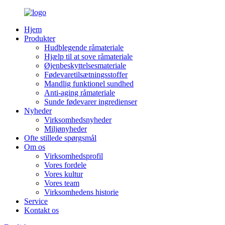
Hjem
Produkter
Hudblegende råmateriale
Hjælp til at sove råmateriale
Øjenbeskyttelsesmateriale
Fødevaretilsætningsstoffer
Mandlig funktionel sundhed
Anti-aging råmateriale
Sunde fødevarer ingredienser
Nyheder
Virksomhedsnyheder
Miljønyheder
Ofte stillede spørgsmål
Om os
Virksomhedsprofil
Vores fordele
Vores kultur
Vores team
Virksomhedens historie
Service
Kontakt os