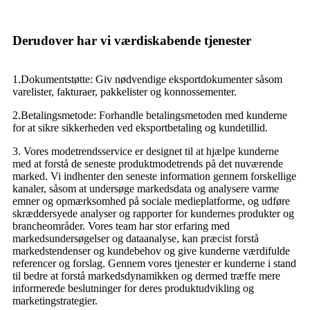
Derudover har vi værdiskabende tjenester
1.Dokumentstøtte: Giv nødvendige eksportdokumenter såsom
varelister, fakturaer, pakkelister og konnossementer.
2.Betalingsmetode: Forhandle betalingsmetoden med kunderne
for at sikre sikkerheden ved eksportbetaling og kundetillid.
3. Vores modetrendsservice er designet til at hjælpe kunderne
med at forstå de seneste produktmodetrends på det nuværende
marked. Vi indhenter den seneste information gennem forskellige
kanaler, såsom at undersøge markedsdata og analysere varme
emner og opmærksomhed på sociale medieplatforme, og udføre
skræddersyede analyser og rapporter for kundernes produkter og
brancheområder. Vores team har stor erfaring med
markedsundersøgelser og dataanalyse, kan præcist forstå
markedstendenser og kundebehov og give kunderne værdifulde
referencer og forslag. Gennem vores tjenester er kunderne i stand
til bedre at forstå markedsdynamikken og dermed træffe mere
informerede beslutninger for deres produktudvikling og
marketingstrategier.