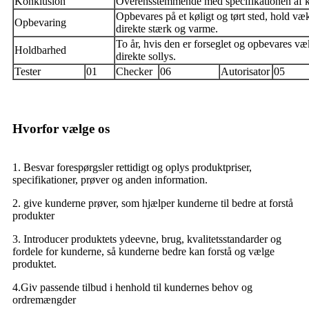
Konklusion
Overensstemmende med specifikationen af ​​k
Opbevares på et køligt og tørt sted, hold væk
Opbevaring
direkte stærk og varme.
To år, hvis den er forseglet og opbevares væ
Holdbarhed
direkte sollys.
Tester
01
Checker
06
Autorisator
05
Hvorfor vælge os
1. Besvar forespørgsler rettidigt og oplys produktpriser,
specifikationer, prøver og anden information.
2. give kunderne prøver, som hjælper kunderne til bedre at forstå
produkter
3. Introducer produktets ydeevne, brug, kvalitetsstandarder og
fordele for kunderne, så kunderne bedre kan forstå og vælge
produktet.
4.Giv passende tilbud i henhold til kundernes behov og
ordremængder