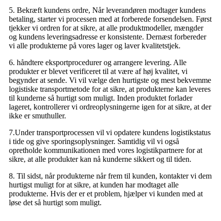
5. Bekræft kundens ordre, Når leverandøren modtager kundens
betaling, starter vi processen med at forberede forsendelsen. Først
tjekker vi ordren for at sikre, at alle produktmodeller, mængder
og kundens leveringsadresse er konsistente. Dernæst forbereder
vi alle produkterne på vores lager og laver kvalitetstjek.
6. håndtere eksportprocedurer og arrangere levering. Alle
produkter er blevet verificeret til at være af høj kvalitet, vi
begynder at sende. Vi vil vælge den hurtigste og mest bekvemme
logistiske transportmetode for at sikre, at produkterne kan leveres
til kunderne så hurtigt som muligt. Inden produktet forlader
lageret, kontrollerer vi ordreoplysningerne igen for at sikre, at der
ikke er smuthuller.
7.Under transportprocessen vil vi opdatere kundens logistikstatus
i tide og give sporingsoplysninger. Samtidig vil vi også
opretholde kommunikationen med vores logistikpartnere for at
sikre, at alle produkter kan nå kunderne sikkert og til tiden.
8. Til sidst, når produkterne når frem til kunden, kontakter vi dem
hurtigst muligt for at sikre, at kunden har modtaget alle
produkterne. Hvis der er et problem, hjælper vi kunden med at
løse det så hurtigt som muligt.