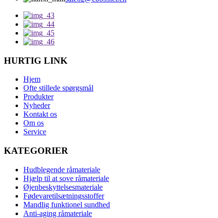
HURTIG LINK
Hjem
Ofte stillede spørgsmål
Produkter
Nyheder
Kontakt os
Om os
Service
KATEGORIER
Hudblegende råmateriale
Hjælp til at sove råmateriale
Øjenbeskyttelsesmateriale
Fødevaretilsætningsstoffer
Mandlig funktionel sundhed
Anti-aging råmateriale