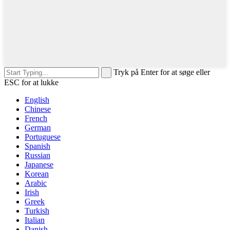
Tryk på Enter for at søge eller
ESC for at lukke
English
Chinese
French
German
Portuguese
Spanish
Russian
Japanese
Korean
Arabic
Irish
Greek
Turkish
Italian
Danish