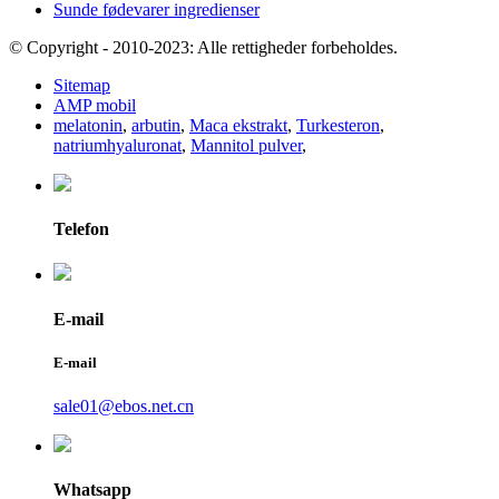
Sunde fødevarer ingredienser
© Copyright - 2010-2023: Alle rettigheder forbeholdes.
Sitemap
AMP mobil
melatonin
,
arbutin
,
Maca ekstrakt
,
Turkesteron
,
natriumhyaluronat
,
Mannitol pulver
,
Telefon
E-mail
E-mail
sale01@ebos.net.cn
Whatsapp