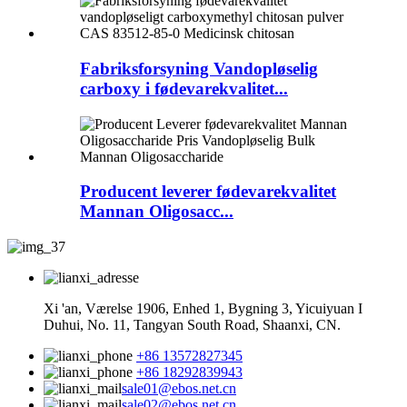
Fabriksforsyning Vandopløselig
carboxy i fødevarekvalitet...
Producent leverer fødevarekvalitet
Mannan Oligosacc...
Xi 'an, Værelse 1906, Enhed 1, Bygning 3, Yicuiyuan I
Duhui, No. 11, Tangyan South Road, Shaanxi, CN.
+86 13572827345
+86 18292839943
sale01@ebos.net.cn
sale02@ebos.net.cn