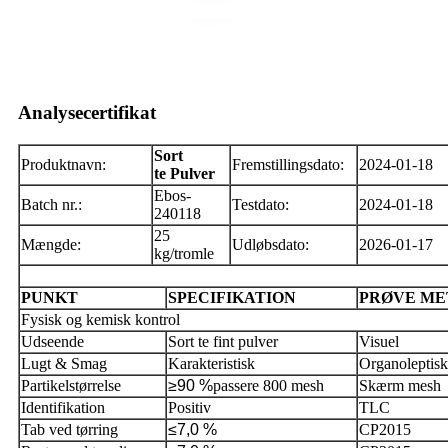
Analysecertifikat
Sort
Produktnavn:
Fremstillingsdato:
2024-01-18
te
Pulver
Ebos-
Batch nr.:
Testdato:
2024-01-18
240118
25
Mængde:
Udløbsdato:
2026-01-17
kg/tromle
PUNKT
SPECIFIKATION
PRØVE
ME
Fysisk og kemisk kontrol
Udseende
Sort te fint pulver
Visuel
Lugt & Smag
Karakteristisk
Organoleptisk
Partikelstørrelse
≥90 %
passere 800 mesh
Skærm mesh
Identifikation
Positiv
TLC
Tab ved tørring
≤7,0 %
CP2015