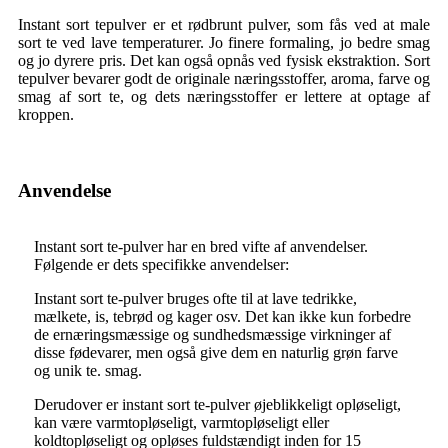
Instant sort tepulver er et rødbrunt pulver, som fås ved at male
sort te ved lave temperaturer. Jo finere formaling, jo bedre smag
og jo dyrere pris. Det kan også opnås ved fysisk ekstraktion. Sort
tepulver bevarer godt de originale næringsstoffer, aroma, farve og
smag af sort te, og dets næringsstoffer er lettere at optage af
kroppen.
Anvendelse
Instant sort te-pulver har en bred vifte af anvendelser.
Følgende er dets specifikke anvendelser:
Instant sort te-pulver bruges ofte til at lave tedrikke,
mælkete, is, tebrød og kager osv. Det kan ikke kun forbedre
de ernæringsmæssige og sundhedsmæssige virkninger af
disse fødevarer, men også give dem en naturlig grøn farve
og unik te. smag.
Derudover er instant sort te-pulver øjeblikkeligt opløseligt,
kan være varmtopløseligt, varmtopløseligt eller
koldtopløseligt og opløses fuldstændigt inden for 15