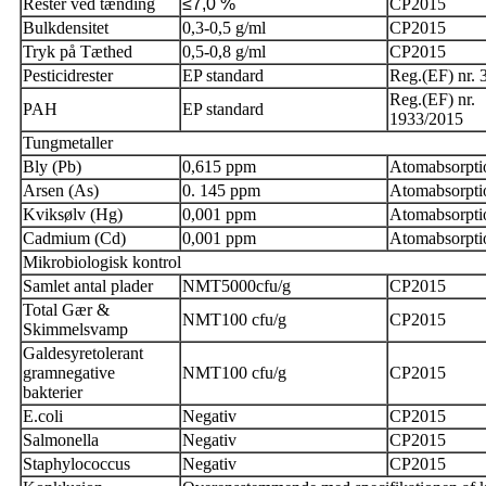
Rester ved tænding
≤7,0 %
CP2015
Bulkdensitet
0,3-0,5 g/ml
CP2015
Tryk på Tæthed
0,5-0,8 g/ml
CP2015
Pesticidrester
EP standard
Reg.(EF) nr. 
Reg.(EF) nr.
PAH
EP standard
1933/2015
Tungmetaller
Bly (Pb)
0,615 ppm
Atomabsorpti
Arsen (As)
0. 145 ppm
Atomabsorpti
Kviksølv (Hg)
0,001 ppm
Atomabsorpti
Cadmium (Cd)
0,001 ppm
Atomabsorpti
Mikrobiologisk kontrol
Samlet antal plader
NMT5000cfu/g
CP2015
Total Gær &
NMT100 cfu/g
CP2015
Skimmelsvamp
Galdesyretolerant
gram
negative
NMT100 cfu/g
CP2015
bakterier
E.coli
Negativ
CP2015
Salmonella
Negativ
CP2015
Staphylococcus
Negativ
CP2015