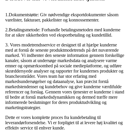
1.Dokumentstøtte: Giv nødvendige eksportdokumenter såsom
varelister, fakturaer, pakkelister og konnossementer.
2.Betalingsmetode: Forhandle betalingsmetoden med kunderne
for at sikre sikkerheden ved eksportbetaling og kundetillid.
3. Vores modetrendsservice er designet til at hjælpe kunderne
med at forstå de seneste produktmodetrends på det nuværende
marked. Vi indhenter den seneste information gennem forskellige
kanaler, såsom at undersøge markedsdata og analysere varme
emner og opmærksomhed på sociale medieplatforme, og udføre
skræddersyede analyser og rapporter for kundernes produkter og
brancheområder. Vores team har stor erfaring med
markedsundersøgelser og dataanalyse, kan præcist forstå
markedstendenser og kundebehov og give kunderne værdifulde
referencer og forslag. Gennem vores tjenester er kunderne i stand
til bedre at forstå markedsdynamikken og dermed træffe mere
informerede beslutninger for deres produktudvikling og
marketingstrategier.
Dette er vores komplette proces fra kundebetaling til
leverandørforsendelse. Vi er forpligtet til at levere høj kvalitet og
effektiv service til enhver kunde.