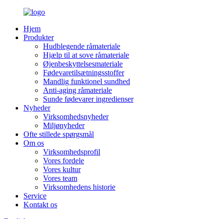
Hjem
Produkter
Hudblegende råmateriale
Hjælp til at sove råmateriale
Øjenbeskyttelsesmateriale
Fødevaretilsætningsstoffer
Mandlig funktionel sundhed
Anti-aging råmateriale
Sunde fødevarer ingredienser
Nyheder
Virksomhedsnyheder
Miljønyheder
Ofte stillede spørgsmål
Om os
Virksomhedsprofil
Vores fordele
Vores kultur
Vores team
Virksomhedens historie
Service
Kontakt os