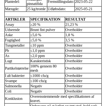
Plantedel:
Fremstillingsdato:
2023-05-22
pinnatifida
Mængde:
25 kg/tromle
Udløbsdato:
2025-05-21
ARTIKLER
SPECIFIKATION
RESULTAT
Assay
≥20 %
21,23 %
Udseende
Brunt fint pulver
Overholder
Aske
≤5,0 %
1,8 %
Fugtighed
≤5,0 %
3,5 %
Tungmetaller
≤10 ppm
Overholder
Pb
≤1,0 ppm
Overholder
As
≤2,0 ppm
Overholder
Lugt
Karakteristisk
Overholder
100% gennem 80
Partikelstørrelse
Overholder
mesh
I alt bakterier
≤1000 cfu/g
Overholder
Svampe
≤100 cfu/g
Overholder
Salmonella
Negativ
Overholder
Coli
Negativ
Overholder
Overensstemmende med specifikationen af ​​
Konklusion
kravet.
Opbevares på et køligt og tørt sted, hold væk