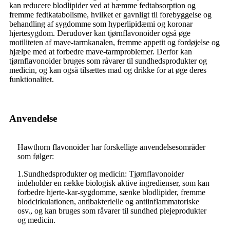
kan reducere blodlipider ved at hæmme fedtabsorption og
fremme fedtkatabolisme, hvilket er gavnligt til forebyggelse og
behandling af sygdomme som hyperlipidæmi og koronar
hjertesygdom. Derudover kan tjørnflavonoider også øge
motiliteten af ​​mave-tarmkanalen, fremme appetit og fordøjelse og
hjælpe med at forbedre mave-tarmproblemer. Derfor kan
tjørnflavonoider bruges som råvarer til sundhedsprodukter og
medicin, og kan også tilsættes mad og drikke for at øge deres
funktionalitet.
Anvendelse
Hawthorn flavonoider har forskellige anvendelsesområder
som følger:
1.Sundhedsprodukter og medicin: Tjørnflavonoider
indeholder en række biologisk aktive ingredienser, som kan
forbedre hjerte-kar-sygdomme, sænke blodlipider, fremme
blodcirkulationen, antibakterielle og antiinflammatoriske
osv., og kan bruges som råvarer til sundhed plejeprodukter
og medicin.