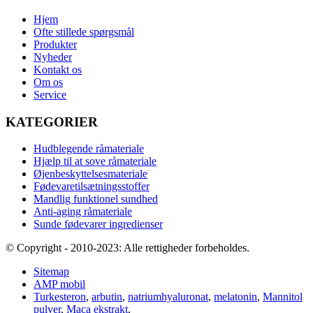
Hjem
Ofte stillede spørgsmål
Produkter
Nyheder
Kontakt os
Om os
Service
KATEGORIER
Hudblegende råmateriale
Hjælp til at sove råmateriale
Øjenbeskyttelsesmateriale
Fødevaretilsætningsstoffer
Mandlig funktionel sundhed
Anti-aging råmateriale
Sunde fødevarer ingredienser
© Copyright - 2010-2023: Alle rettigheder forbeholdes.
Sitemap
AMP mobil
Turkesteron
,
arbutin
,
natriumhyaluronat
,
melatonin
,
Mannitol
pulver
,
Maca ekstrakt
,