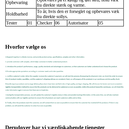
Opbevaring
fra direkte stærk og varme.
To år, hvis den er forseglet og opbevares væk
Holdbarhed
fra direkte sollys.
Tester
01
Checker
06
Autorisator
05
Hvorfor vælge os
Derudover har vi værdiskabende tjenester