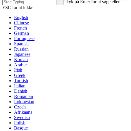
Tryk på Enter for at søge eller
ESC for at lukke
English
Chinese
French
German
Portuguese
Spanish
Russian
Japanese
Korean
Arabic
Irish
Greek
Turkish
Italian
Danish
Romanian
Indonesian
Czech
Afrikaans
Swedish
Polish
Basque