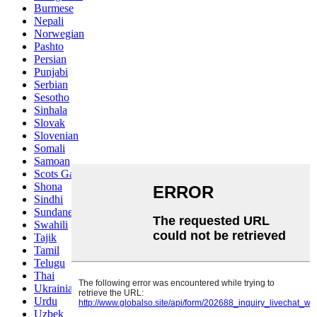
Burmese
Nepali
Norwegian
Pashto
Persian
Punjabi
Serbian
Sesotho
Sinhala
Slovak
Slovenian
Somali
Samoan
Scots Gaelic
Shona
Sindhi
Sundanese
Swahili
Tajik
Tamil
Telugu
Thai
Ukrainian
Urdu
Uzbek