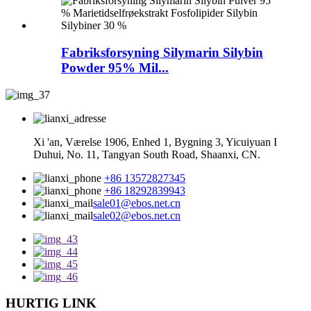
Fabriksforsyning Silymarin Silybin
Powder 95% Mil...
Xi 'an, Værelse 1906, Enhed 1, Bygning 3, Yicuiyuan I
Duhui, No. 11, Tangyan South Road, Shaanxi, CN.
+86 13572827345
+86 18292839943
sale01@ebos.net.cn
sale02@ebos.net.cn
HURTIG LINK