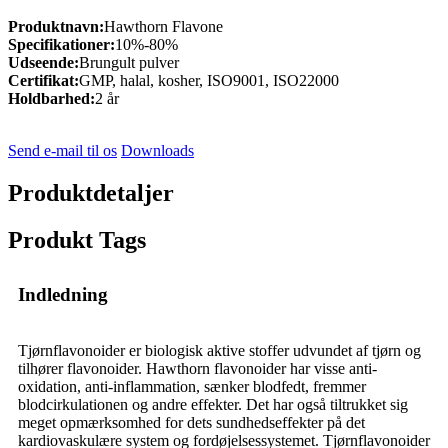
Produktnavn:
Hawthorn Flavone
Specifikationer:
10%-80%
Udseende:
Brungult pulver
Certifikat:
GMP, halal, kosher, ISO9001, ISO22000
Holdbarhed:
2 år
Send e-mail til os
Downloads
Produktdetaljer
Produkt Tags
Indledning
Tjørnflavonoider er biologisk aktive stoffer udvundet af tjørn og
tilhører flavonoider. Hawthorn flavonoider har visse anti-
oxidation, anti-inflammation, sænker blodfedt, fremmer
blodcirkulationen og andre effekter. Det har også tiltrukket sig
meget opmærksomhed for dets sundhedseffekter på det
kardiovaskulære system og fordøjelsessystemet. Tjørnflavonoider